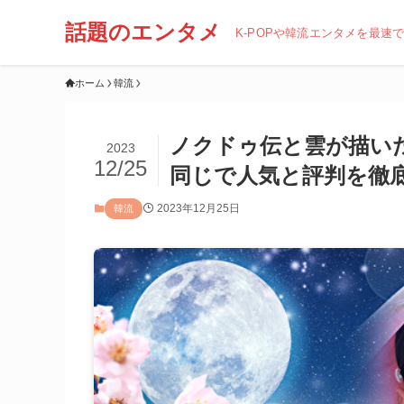
話題のエンタメ
K-POPや韓流エンタメを最速
ホーム
韓流
ノクドゥ伝と雲が描い
2023
12/25
同じで人気と評判を徹
2023年12月25日
韓流