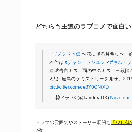
どちらも王道のラブコメで面白い
「
#ノクドゥ伝
〜花に降る月明り〜」
本作は
#チャン・ドンユン
×
#キム・
直球告白キス、雨の中のキス、三段階
2人は最高のケミストリーを見せ、20
pic.twitter.com/qe8Y0CNtXD
— 韓ドラDX (@kandoraDX)
November
ドラマの雰囲気やストーリー展開も
「少し似
2作。