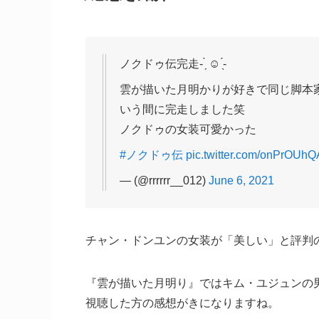
ノクドゥ伝完走- ̗̀ ☺︎ ̖́-
雲が描いた月明かりが好きで同じ脚本
いう間に完走しました笑
ノクドゥの女装可愛かった
#ノクドゥ伝
pic.twitter.com/onPrOUhQ
— (@rrrrrr__012)
June 6, 2021
チャン・ドンユンの女装が「美しい」と評判
『雲が描いた月明り』ではキム・ユジュンの
視聴した方の感想がきになりますね。