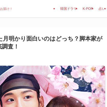
韓国ドラマ
K-POP
占い
でお届け！
た月明かり面白いのはどっち？脚本家が
底調査！