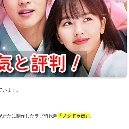
ています。
が新たに制作したラブ時代劇
『ノクドゥ伝』
。