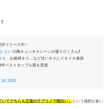
！
好評リリース中✨
ソヒョン
の胸キュンキスシーンが盛りだくさん❗️
キス、お姫様キス…など甘いキスにドキドキ連発
19年ベストカップル賞を受賞
 18, 2020
ていてどちらも王道のラブコメで面白い」
という感想が多い