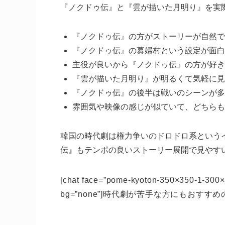
『ノクドゥ伝』と『雲が描いた月明り』を実
『ノクドゥ伝』の方がストーリーが自然で
『ノクドゥ伝』の募婦村という設定が面白
主役が良いから『ノクドゥ伝』の方が好き
『雲が描いた月明り』が明るくて気軽に見
『ノクドゥ伝』の後半は戦いのシーンが多
雰囲気や映像の感じが似ていて、どちらも
韓国の時代劇は権力争いのドロドロ系という
伝』もテンポの良いストーリー展開で見やす
[chat face=”pome-kyoton-350×350-1-300×3
bg=”none”]時代劇が苦手な方にもおすす