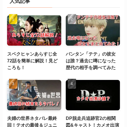
人気記事
スベクヒャンあらすじ全
バンタン「テテ」の彼女
72話を簡単に解説！見ど
は誰？過去に噂になった
ころも！
歴代の相手を調べてみた
夫婦の世界ネタバレ最終
DP脱走兵追跡官2の相関
回！テオの最後＆ジュニ
図&キャスト！カメオ出演