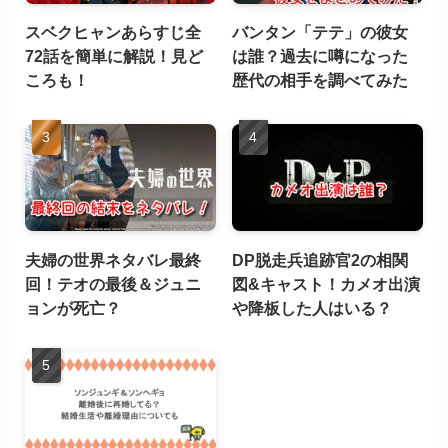
スベクヒャンあらすじ全
バンタン「テテ」の彼女
72話を簡単に解説！見ど
は誰？過去に噂になった
ころも！
歴代の相手を調べてみた
夫婦の世界ネタバレ最終
DP脱走兵追跡官2の相関
回！テオの最後＆ジュニ
図&キャスト！カメオ出演
ョンが死亡？
や降板した人はいる？