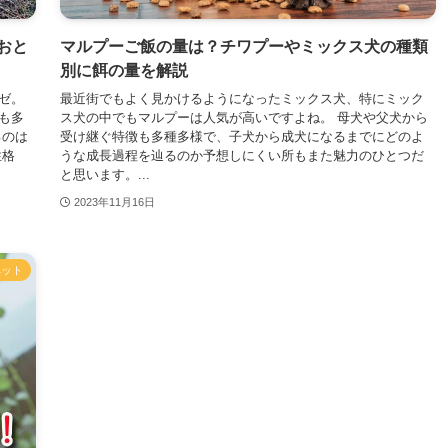
おと
マルプーご飯の量は？チワプーやミックス犬の種類
別に餌の量を解説
ゼ。
最近街でもよく見かけるようになったミックス犬、特にミック
も多
ス犬の中でもマルプーは人気が高いですよね。 母犬や父犬から
るのは
受け継ぐ特徴も多種多様で、子犬から成犬になるまでにどのよ
性格
うな成長過程を辿るのか予想しにくい所もまた魅力のひとつだ
と思います。...
2023年11月16日
ペット