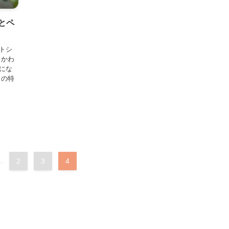
とペ
トシ
 かわ
にな
目の特
..
2
3
4