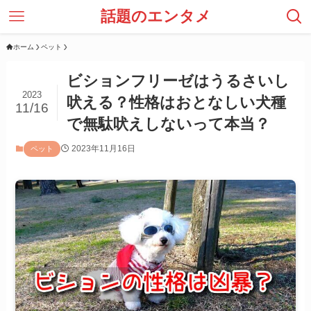
話題のエンタメ
ホーム
ペット
ビションフリーゼはうるさいし
2023
吠える？性格はおとなしい犬種
11/16
で無駄吠えしないって本当？
2023年11月16日
ペット