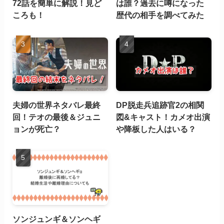
72話を簡単に解説！見ど
は誰？過去に噂になった
ころも！
歴代の相手を調べてみた
夫婦の世界ネタバレ最終
DP脱走兵追跡官2の相関
回！テオの最後＆ジュニ
図&キャスト！カメオ出演
ョンが死亡？
や降板した人はいる？
ソンジュンギ＆ソンヘギ