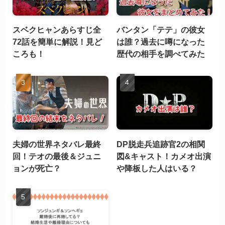
スベクヒャンあらすじ全
バンタン「テテ」の彼女
72話を簡単に解説！見ど
は誰？過去に噂になった
ころも！
歴代の相手を調べてみた
夫婦の世界ネタバレ最終
DP脱走兵追跡官2の相関
回！テオの最後＆ジュニ
図&キャスト！カメオ出演
ョンが死亡？
や降板した人はいる？