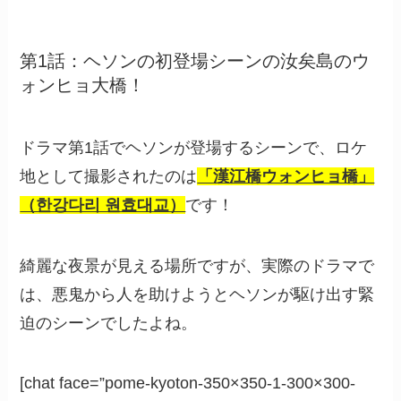
第1話：ヘソンの初登場シーンの汝矣島のウ
ォンヒョ大橋！
ドラマ第1話でヘソンが登場するシーンで、ロケ
地として撮影されたのは
「漢江橋ウォンヒョ橋」
（한강다리 원효대교）
です！
綺麗な夜景が見える場所ですが、実際のドラマで
は、悪鬼から人を助けようとヘソンが駆け出す緊
迫のシーンでしたよね。
[chat face=”pome-kyoton-350×350-1-300×300-