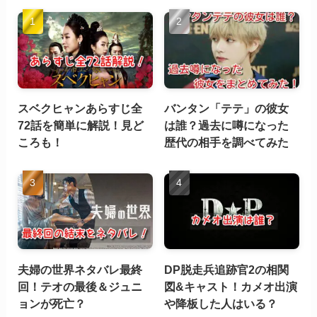
スベクヒャンあらすじ全
バンタン「テテ」の彼女
72話を簡単に解説！見ど
は誰？過去に噂になった
ころも！
歴代の相手を調べてみた
夫婦の世界ネタバレ最終
DP脱走兵追跡官2の相関
回！テオの最後＆ジュニ
図&キャスト！カメオ出演
ョンが死亡？
や降板した人はいる？