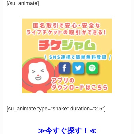
[/su_animate]
[su_animate type=”shake” duration=”2.5″]
≫今すぐ探す！≪