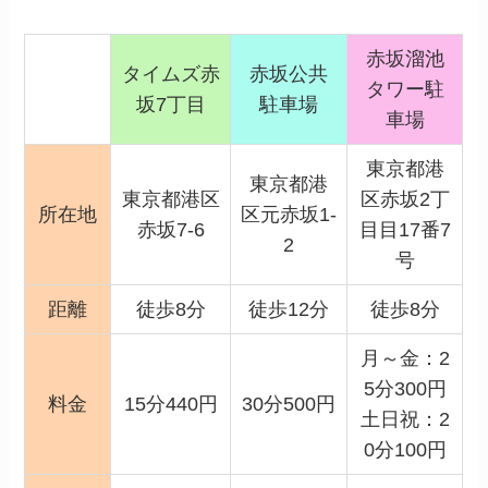
赤坂溜池
タイムズ赤
赤坂公共
タワー駐
坂7丁目
駐車場
車場
東京都港
東京都港
東京都港区
区赤坂2丁
所在地
区元赤坂1-
赤坂7-6
目目17番7
2
号
距離
徒歩8分
徒歩12分
徒歩8分
月～金：2
5分300円
料金
15分440円
30分500円
土日祝：2
0分100円