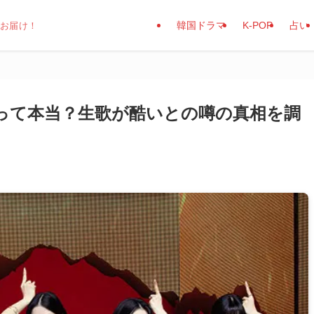
韓国ドラマ
K-POP
占い
でお届け！
って本当？生歌が酷いとの噂の真相を調