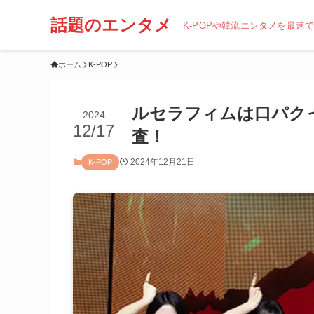
話題のエンタメ
K-POPや韓流エンタメを最速
ホーム
K-POP
ルセラフィムは口パク
2024
12/17
査！
2024年12月21日
K-POP