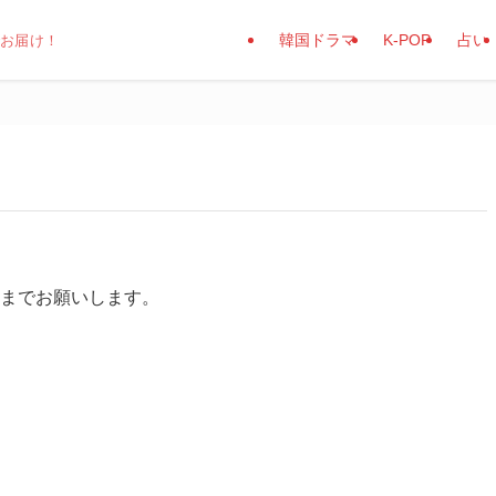
韓国ドラマ
K-POP
占い
でお届け！
までお願いします。