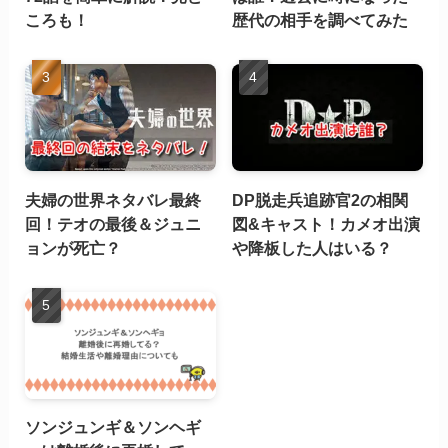
ころも！
歴代の相手を調べてみた
夫婦の世界ネタバレ最終
DP脱走兵追跡官2の相関
回！テオの最後＆ジュニ
図&キャスト！カメオ出演
ョンが死亡？
や降板した人はいる？
ソンジュンギ＆ソンヘギ